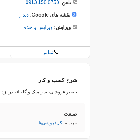
0913 158 8753
تلفن:
نقشه های Google:
دیدار
ویرایش:
ویرایش یا حذف
📞
تماس
شرح کسب و کار
حصیر فروشی، سرامیک و گلخانه در یزد، اس
صنعت
خرید
»
گل‌فروشی‌ها