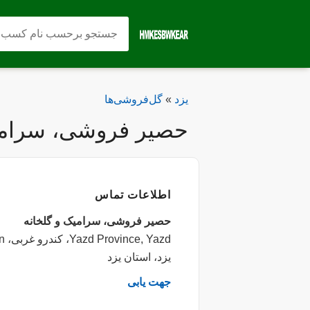
یزد
»
گل‌فروشی‌ها
حصیر فروشی، سرامی
اطلاعات تماس
حصیر فروشی، سرامیک و گلخانه
Yazd Province, Yazd، کندرو غربی، W82W+HM8, Iran
یزد، استان یزد
جهت یابی