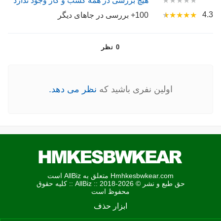
★★★★★
هیچ بررسی در همه کسب و کار وجود ندارد
4.3
★★★★
★
100+ بررسی در جاهای دیگر
0 نظر
اولین نفری باشید که
نظر می دهد.
Hmhkesbwkear.com متعلق به AllBiz است
حق طبع و نشر © AllBiz :: 2018-2026 :: کلیه حقوق
محفوظ است
ابزار حذف