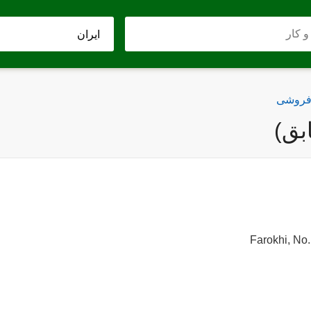
 فروشی
بق)