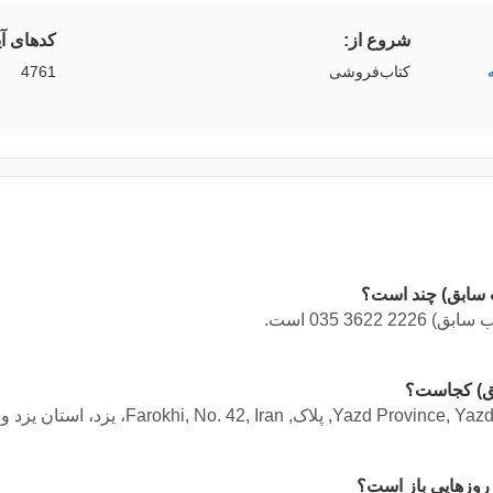
شروع از:
کدهای آ
کتاب‌فروشی
4761
 سابق) چند است؟
ب سابق)
035 3622 2226
است.
ق) کجاست؟
Yazd Province, Yaz, پلاک, Farokhi, No. 42, Iran، یزد، استان یزد
وا
روزهایی باز است؟