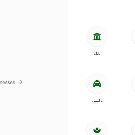
بانک
inesses
تاکسی