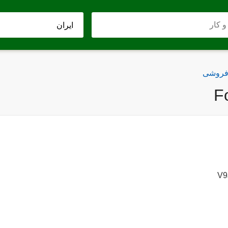
 فروشی
F
V9